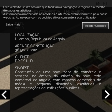
EN
PT
Este website utiliza cookies que facilitam a navegação, o registo e a recolha
de dados estatísticos.
URBANISMO COMERCIAL | HUAMBO
A informação armazenada nos cookies é utilizada exclusivamente pelo nosso
website. Ao navegar com os cookies ativos consente a sua utilização.
DATA
Saiba mais
Aceitar Cookies
2008
LOCALIZAÇÃO
Huambo, Republica de Angola
ÁREA DE CONSTRUÇÃO
38 500,00m2
CLIENTE
P.R.E.S.I.L.D.
SINOPSE
Construção de uma nova zona de comércio e
serviços, no âmbito da criação da nova rede
comercial de Angola, com espaços comerciais de
média e pequena dimensão, escritórios e
representações de instituições públicas.